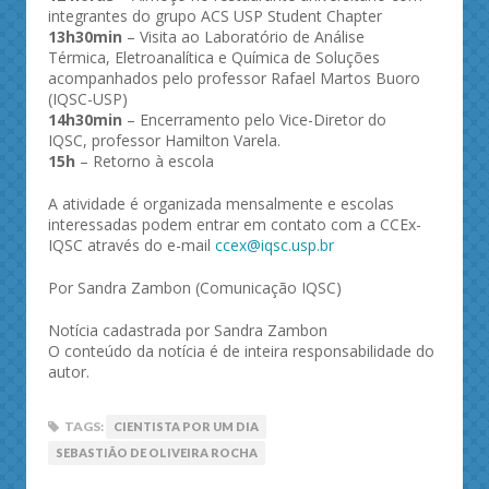
integrantes do grupo ACS USP Student Chapter
13h30min
– Visita ao Laboratório de Análise
Térmica, Eletroanalítica e Química de Soluções
acompanhados pelo professor Rafael Martos Buoro
(IQSC-USP)
14h30min
– Encerramento pelo Vice-Diretor do
IQSC, professor Hamilton Varela.
15h
– Retorno à escola
A atividade é organizada mensalmente e escolas
interessadas podem entrar em contato com a CCEx-
IQSC através do e-mail
ccex@iqsc.usp.br
Por Sandra Zambon (Comunicação IQSC)
Notícia cadastrada por Sandra Zambon
O conteúdo da notícia é de inteira responsabilidade do
autor.
TAGS:
CIENTISTA POR UM DIA
SEBASTIÃO DE OLIVEIRA ROCHA