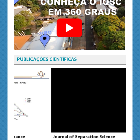
PUBLICAÇÕES CIENTÍFICAS
Journal of Separation Science
Susta