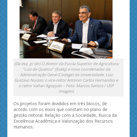
(Da esq. p/ dir) O diretor da Escola Superior de Agricultura
“Luiz de Queiroz” (Esalq) e novo coordenador da
Administração Geral (Codage) da Universidade, Luiz
Gustavo Nussio; o vice-reitor Antonio Carlos Hernandes e
o reitor Vahan Agopyan – Foto: Marcos Santos / USP
Imagens
Os projetos foram divididos em três blocos, de
acordo com os eixos que constam no plano de
gestão reitoral: Relação com a Sociedade, Busca da
Excelência Acadêmica e Valorização dos Recursos
Humanos.