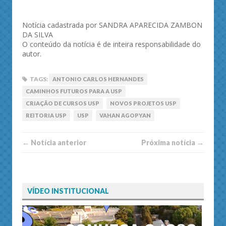
Notícia cadastrada por SANDRA APARECIDA ZAMBON
DA SILVA
O conteúdo da notícia é de inteira responsabilidade do
autor.
TAGS:
ANTONIO CARLOS HERNANDES
CAMINHOS FUTUROS PARA A USP
CRIAÇÃO DE CURSOS USP
NOVOS PROJETOS USP
REITORIA USP
USP
VAHAN AGOPYAN
← Notí­cia anterior
Próxima notí­­cia →
VÍDEO INSTITUCIONAL