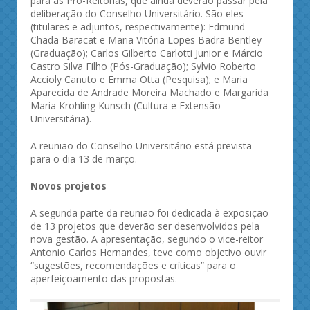
para as Pró-Reitorias, que ainda deverão passar pela
deliberação do Conselho Universitário. São eles
(titulares e adjuntos, respectivamente): Edmund
Chada Baracat e Maria Vitória Lopes Badra Bentley
(Graduação); Carlos Gilberto Carlotti Junior e Márcio
Castro Silva Filho (Pós-Graduação); Sylvio Roberto
Accioly Canuto e Emma Otta (Pesquisa); e Maria
Aparecida de Andrade Moreira Machado e Margarida
Maria Krohling Kunsch (Cultura e Extensão
Universitária).
A reunião do Conselho Universitário está prevista
para o dia 13 de março.
Novos projetos
A segunda parte da reunião foi dedicada à exposição
de 13 projetos que deverão ser desenvolvidos pela
nova gestão. A apresentação, segundo o vice-reitor
Antonio Carlos Hernandes, teve como objetivo ouvir
“sugestões, recomendações e críticas” para o
aperfeiçoamento das propostas.