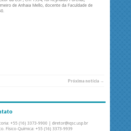
 Romeiro de Anhaia Mello, docente da Faculdade de
50.
Próxima notí­­cia →
ntato
toria: +55 (16) 3373-9900 | diretor@iqsc.usp.br
o. Físico-Química: +55 (16) 3373-9939