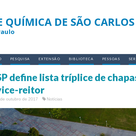
E QUÍMICA DE SÃO CARLOS
Paulo
O
PESQUISA
EXTENSÃO
BIBLIOTECA
PESSOAS
SE
P define lista tríplice de chapa
vice-reitor
 de outubro de 2017
Notícias