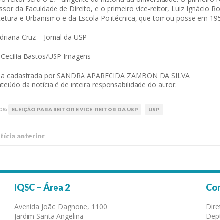
ssor da Faculdade de Direito, e o primeiro vice-reitor, Luiz Ignácio
tetura e Urbanismo e da Escola Politécnica, que tomou posse em 19
driana Cruz – Jornal da USP
 Cecilia Bastos/USP Imagens
cia cadastrada por SANDRA APARECIDA ZAMBON DA SILVA
teúdo da notícia é de inteira responsabilidade do autor.
GS:
ELEIÇÃO PARA REITOR E VICE-REITOR DA USP
USP
í­cia anterior
IQSC – Área 2
Co
Avenida João Dagnone, 1100
Dire
Jardim Santa Angelina
Dept