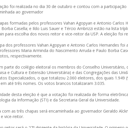
ação foi realizada no dia 30 de outubro e contou com a participação de
minhada ao governador
apas formadas pelos professores Vahan Agopyan e Antonio Carlos 
 Borba Casella; e Ildo Luis Sauer e Tércio Ambrizzi estão na lista tr
in para escolha dos novos reitor e vice-reitor da USP. A eleição foi r
pa dos professores Vahan Agopyan e Antonio Carlos Hernandes foi a
rofessores Maria Arminda do Nascimento Arruda e Paulo Borba Casell
otos, respectivamente.
m parte do colégio eleitoral os membros do Conselho Universitário,
isa e Cultura e Extensão Universitária) e das Congregações das Uni
tutos Especializados, o que totalizou 2.060 eleitores, dos quais 1.949
 em até três nomes. Os votos brancos totalizaram 3.035.
idade desta eleição é que a votação foi realizada de forma eletrôn
logia da Informação (STI) e da Secretaria Geral da Universidade.
ta com as três chapas será encaminhada ao governador Geraldo Alck
 e vice-reitor.
o reitor será o 27º dirigente da história da Universidade. O primeiro