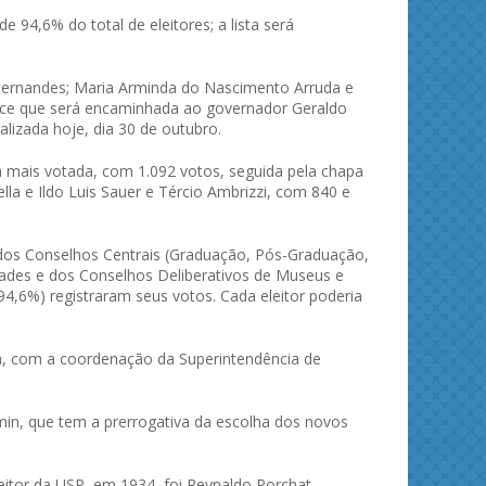
 94,6% do total de eleitores; a lista será
Hernandes; Maria Arminda do Nascimento Arruda e
íplice que será encaminhada ao governador Geraldo
ealizada hoje, dia 30 de outubro.
 mais votada, com 1.092 votos, seguida pela chapa
a e Ildo Luis Sauer e Tércio Ambrizzi, com 840 e
 dos Conselhos Centrais (Graduação, Pós-Graduação,
dades e dos Conselhos Deliberativos de Museus e
 (94,6%) registraram seus votos. Cada eleitor poderia
ica, com a coordenação da Superintendência de
min, que tem a prerrogativa da escolha dos novos
 reitor da USP, em 1934, foi Reynaldo Porchat,