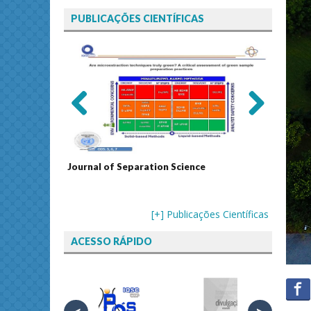
PUBLICAÇÕES CIENTÍFICAS
Previ
Next
ous
echnology
Journal of Separation Science
Sustain
Assess
[+] Publicações Científicas
ACESSO RÁPIDO