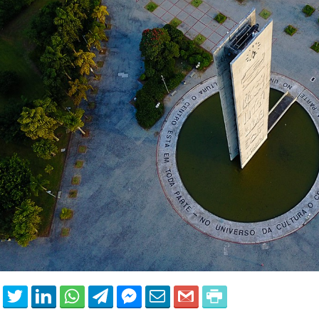
able Energy Technologies and
Journal of Molecular Liquids
ments