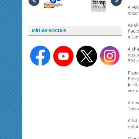
<
>
A vot
enca
As ch
Paulo
MÍDIAS SOCIAIS
Alckm
A cha
dos p
594 v
Fazia
Pesqu
Insti
votar
A nov
Tecno
A lis
reitor
O nov