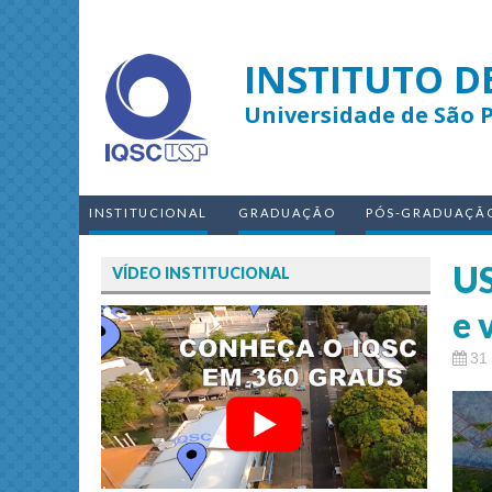
INSTITUTO D
Universidade de São 
INSTITUCIONAL
GRADUAÇÃO
PÓS-GRADUAÇÃ
US
VÍDEO INSTITUCIONAL
e 
31