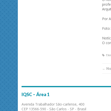
profe
Arqui
Por A
Foto:
Notí
O con
TA
← Not
IQSC – Área 1
Avenida Trabalhador São-carlense, 400
CEP 13566-590 - São Carlos - SP - Brasil