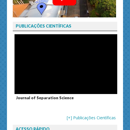
PUBLICAÇÕES CIENTÍFICAS
Journal of Separation Science
Susta
[+] Publicações Científicas
ACESSO RÁPIDO