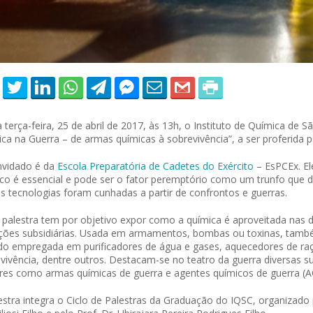
 terça-feira, 25 de abril de 2017, às 13h, o Instituto de Química de Sã
ca na Guerra – de armas químicas à sobrevivência”, a ser proferida p
nvidado é da
Escola Preparatória de Cadetes do Exército
– EsPCEx. El
co é essencial e pode ser o fator peremptório como um trunfo que de
s tecnologias foram cunhadas a partir de confrontos e guerras.
 palestra tem por objetivo expor como a química é aproveitada nas d
ões subsidiárias. Usada em armamentos, bombas ou toxinas, também
o empregada em purificadores de água e gases, aquecedores de raçõe
vivência, dentre outros. Destacam-se no teatro da guerra diversas 
ares como armas químicas de guerra e agentes químicos de guerra (
estra integra o Ciclo de Palestras da Graduação do IQSC, organizado