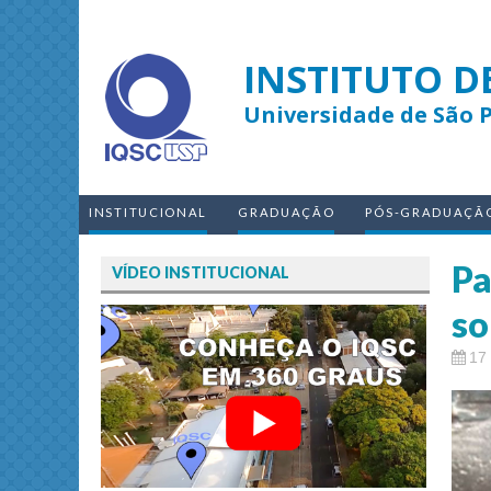
INSTITUTO D
Universidade de São 
INSTITUCIONAL
GRADUAÇÃO
PÓS-GRADUAÇÃ
Pa
VÍDEO INSTITUCIONAL
so
17 