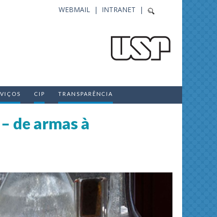
WEBMAIL |
INTRANET |
RVIÇOS
CIP
TRANSPARÊNCIA
 – de armas à