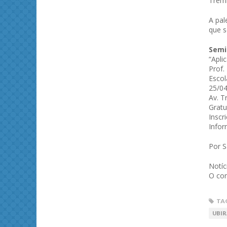
Tremi
A pal
que s
Semi
“Apli
Prof.
Escol
25/04
Av. T
Gratu
Inscr
Infor
Por 
Notí
O con
TA
UBIR