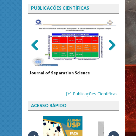
PUBLICAÇÕES CIENTÍFICAS
Previ
Next
ous
echnology
Journal of Separation Science
Sustain
Assess
[+] Publicações Científicas
ACESSO RÁPIDO