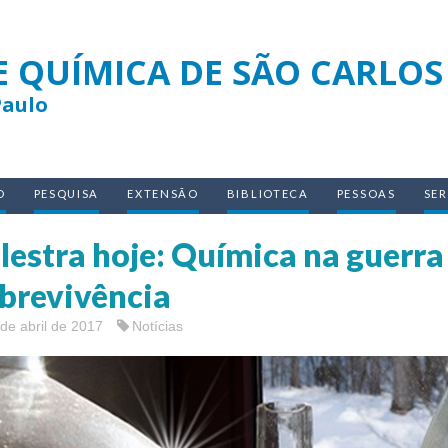
E QUÍMICA DE SÃO CARLOS
Paulo
O
PESQUISA
EXTENSÃO
BIBLIOTECA
PESSOAS
SE
lestra hoje: Química na guerra
brevivência
de abril de 2017
Notícias