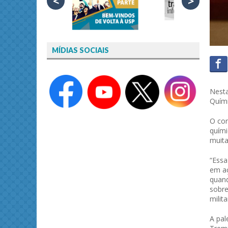
<
>
MÍDIAS SOCIAIS
Nesta
Quími
O co
quími
muita
“Essa
em aç
quand
sobre
milit
A pal