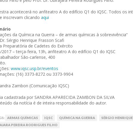
liosi Filho e pelo Prof. Dr. Ubirajara Pereira Rodrigues Filho.
estra acontecerá no anfiteatro A do edifício Q1 do IQSC. Todos os i
e inscrevam clicando
aqui
nário
cações da Química na Guerra – de armas químicas à sobrevivência”
 Dr. Sérgio Henrique Frasson Scafi
a Preparatória de Cadetes do Exército
/2017 – terça-feira, 13h, anfiteatro A do edifício Q1 do IQSC
rabalhador São-carlense, 400
ito.
ições:
www.iqsc.usp.br/eventos
mações: (16) 3373-8272 ou 3373-9904
Sandra Zambon (Comunicação IQSC)
cia cadastrada por SANDRA APARECIDA ZAMBON DA SILVA
teúdo da notícia é de inteira responsabilidade do autor.
GS:
ARMAS QUÍMICAS
IQSC
QUÍMICA NA GUERRA
SÉRGIO HENRIQUE
AJARA PEREIRA RODRIGUES FILHO