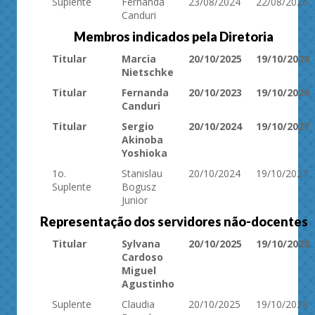
Suplente
Fernanda
23/08/2024
22/08/2026
Canduri
Membros indicados pela Diretoria
Titular
Marcia
20/10/2025
19/10/2028
Nietschke
Titular
Fernanda
20/10/2023
19/10/2026
Canduri
Titular
Sergio
20/10/2024
19/10/2027
Akinoba
Yoshioka
1o.
Stanislau
20/10/2024
19/10/2027
Suplente
Bogusz
Junior
Representação dos servidores não-docentes
Titular
Sylvana
20/10/2025
19/10/2028
Cardoso
Miguel
Agustinho
Suplente
Claudia
20/10/2025
19/10/2028